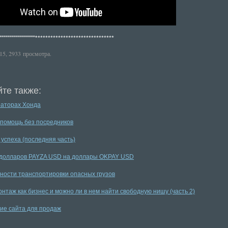
"""""""""""""""""""*******************************
15, 2933 просмотра.
те также:
раторах Хонда
помощь без посредников
 успеха (последняя часть)
долларов PAYZA USD на доллары OKPAY USD
ности транспортировки опасных грузов
нтаж как бизнес и можно ли в нем найти свободную нишу (часть 2)
ие сайта для продаж