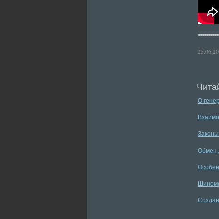
"""""""""
25.06.20
Читай
О гене
Взаимо
Законы
Обмен 
Особен
Шиномо
Создан