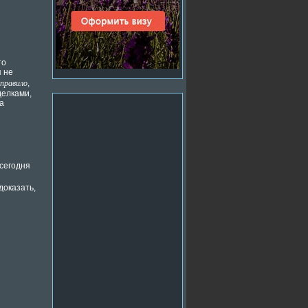
то
я не
правило
,
делками,
а
 сегодня
доказать,