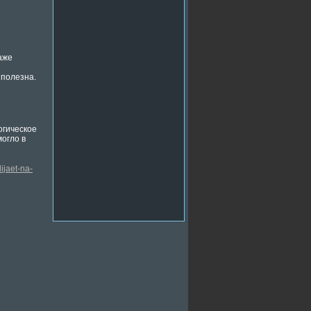
аже
 полезна.
огическое
могло в
ijaet-na-