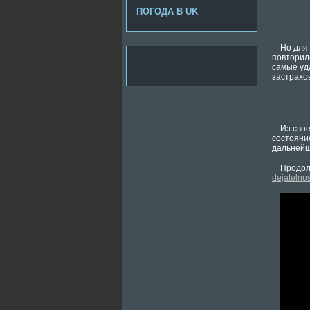
ПОГОДА В UK
Но для
повторило
самые уда
застрахов
Из свое
состояние
дальнейш
Продол
dejatelnos