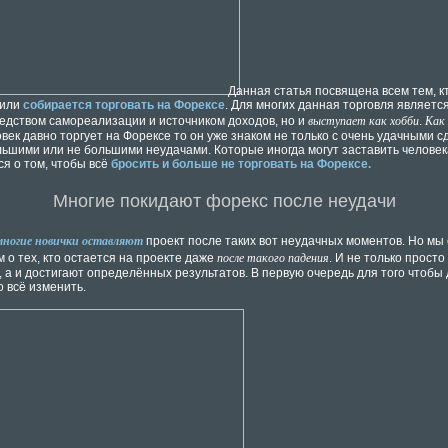
Данная статья посвящена всем тем, к
 или
собирается торговать на Форексе
. Для многих данная торговля являетс
выступает как хобби
Как 
редством самореализации и источником доходов, но и
.
век давно торгует на Форексе то он уже знаком не только с очень удачными с
ольшими или не большими неудачами. Которые иногда могут заставить человек
ся о том, чтобы всё
бросить и больше не торговать на Форексе.
Многие покидают форекс после неудачи
многие новички оставляют
проект после таких вот неудачных моментов. Но мы
после такого падения
 о тех, кто остается на проекте даже
. И не только просто
 а и достигают определённых результатов. В первую очередь для того чтобы 
о всё изменить.