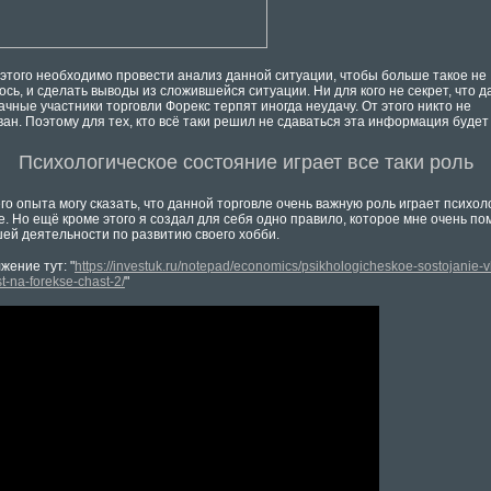
 этого необходимо провести анализ данной ситуации, чтобы больше такое не
сь, и сделать выводы из сложившейся ситуации. Ни для кого не секрет, что д
чные участники торговли Форекс терпят иногда неудачу. От этого никто не
ан. Поэтому для тех, кто всё таки решил не сдаваться эта информация будет
Психологическое состояние играет все таки роль
го опыта могу сказать, что данной торговле очень важную роль играет психол
. Но ещё кроме этого я создал для себя одно правило, которое мне очень по
ей деятельности по развитию своего хобби.
жение тут: "
https://investuk.ru/notepad/economics/psikhologicheskoe-sostojanie-vl
t-na-forekse-chast-2/
"