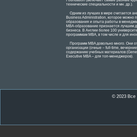
Foundation (включает самые разные кур
технические специальности и мн. др.).
Одним из лучших в мире считается ан
Business Administration, которое можно
образования и опыта работы в менеджм
MBA-образование признается лучшим дл
бизнеса. В Англии более 100 университ
программам MBA, в том числе и для ино
Программ MBA довольно много. Они от
организации (очные – full-time, вечерние
содержанию учебных материалов (Gene
Executive MBA – для топ-менеджеров).
© 2023 Все