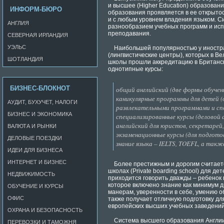
и высшее (Higher Education) образован
ИНФОРМ-БЮРО
образования проявляется в ее открыто
и с любым уровнем владения языком. С
АНГЛИЯ
разнообразием учебных программ и ис
преподавания.
СЕВЕРНАЯ ИРЛАНДИЯ
УЭЛЬС
Наибольшей популярностью у иностр
(лингвистические центры), которых в В
ШОТЛАНДИЯ
школы прошли аккредитацию в Британск
однотипные курсы:
БИЗНЕС-БЛОКНОТ
общий английский (две формы обучен
каникулярные программы для детей (о
АУДИТ, БУХУЧЕТ, НАЛОГИ
развлекательными программами и с
БИЗНЕС И ЭКОНОМИКА
специализированные курсы (деловой а
английский для юристов, секретарей, 
ВАЛЮТА И РЫНКИ
экзаменационные курсы (для подгото
ДЕЛОВЫЕ ПОЕЗДКИ
знание языка – IELTS, TOEFL, а так
ИДЕИ ДЛЯ БИЗНЕСА
ИНТЕРНЕТ И БИЗНЕС
Более престижным и дорогим считает
школах (Private boarding school) для дет
НЕДВИЖИМОСТЬ
приходится говорить дважды – ребенок 
которое включено знание как минимум д
ОБУЧЕНИЕ И КУРСЫ
манерам, уверенности в себе, умению о
ОФИС
также получает отличную подготовку дл
европейских высших учебных заведений
ОХРАНА И БЕЗОПАСНОСТЬ
Система высшего образования Англии 
ПЕРЕВОЗКИ И ТАМОЖНЯ