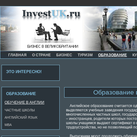
ГЛАВНАЯ
О СТРАНЕ
БИЗНЕС
ТУРИЗМ
ОБРАЗОВАНИЕ
КУ
ЭТО ИНТЕРЕСНО!
Образование 
ОБРАЗОВАНИЕ
ОБУЧЕНИЕ В АНГЛИИ
Английское образование считается одн
выделяются учебные заведения государс
ЧАСТНЫЕ ШКОЛЫ
многочисленных частных школ, государс
АНГЛИЙСКИЙ ЯЗЫК
– иностранцев, родители которых пост
школы учащимся выдают сертификат о 
MBA
трудоустройства, но не позволяющий п
Выпускники могут продолжить обучени