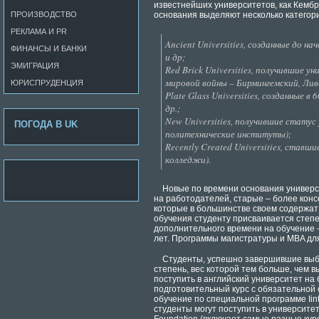
известнейших университетов, как Кемб
ПРОИЗВОДСТВО
основания выделяют несколько категор
РЕКЛАМА И PR
Ancient Universities, созданные до 
ФИНАНСЫ И БАНКИ
и др;
ЭМИГРАЦИЯ
Red Brick Universities, получившие 
мировой войны – Бирмингемский, Ливе
ЮРИСПРУДЕНЦИЯ
Plate Glass Universities, созданные в
др.;
New Universities, получившие статус 
ПОГОДА В UK
политехнические институты);
Recently Created Universities, ставш
колледжи).
Новые по времени основания универ
на работодателей, старые – более кон
которые в большинстве своем содержат
обучения студенту присваивается степ
дополнительного времени на обучение –
лет. Программы магистратуры и MBA для
Студенты, успешно завершившие выб
степень, вес которой тем больше, чем 
поступить в английский университет на
подготовительный курс с обязательной с
обучение по специальной программе Iint
студенты могут поступить в университе