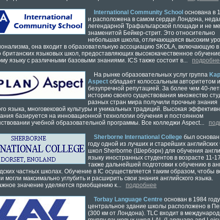
International Community School
основана в 1
и расположена в самом сердце Лондона, неда
легендарной Трафальгарской площади и не м
знаменитой Бейкер-стрит. Это относительно
небольшая школа, отличающаяся высоким ур
онализма, она входит в образовательную ассоциацию SKOLA, включающую в
о британских языковых школ, предоставляющих высококачественное обучени
ому языку с различными базовыми знаниями. ICS также состоит в...
подробне
На рынке образовательных услуг группа
Kap
Aspect
обладает колоссальным авторитетом 
безупречной репутацией. За более чем 40-ле
историю своего существования множество сту
разных стран мира получили прочные знания
ого языка, многовековой культуры и уникальных традиций. Высокая эффектив
ания базируется на инновационной технологии обучения и постоянном
ствовании учебной образовательной программы. Все колледжи Aspect...
под
Sherborne International College
был основан
году одной из лучших и старейших английских
школ Sherborne (Шерборн) для обучения англ
языку иностранных студентов в возрасте 11-17
также дальнейшей подготовки к обучению в ан
дских частных школах. Обучение в IC осуществляется таким образом, чтобы в
и могли максимально углубить и расширить свои знания английского языка.
жное значение уделяется приобщению к...
подробнее
Torbay Language Centre
основан в 1984 году
центральное здание школы расположено в П
(300 км от Лондона). TLC входит в междунаро