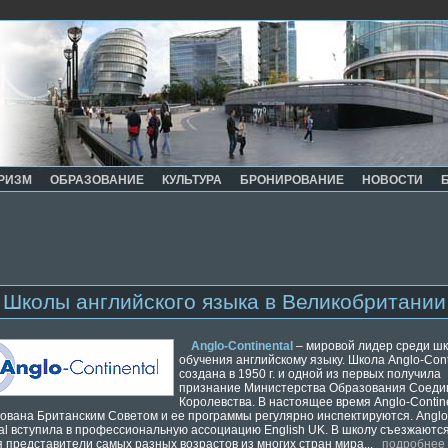
РИЗМ
ОБРАЗОВАНИЕ
КУЛЬТУРА
БРОНИРОВАНИЕ
НОВОСТИ
Школы английского языка в Великобритании
Anglo-Continental
– мировой лидер среди ш
обучения английскому языку. Школа Anglo-Cont
создана в 1950 г. и одной из первых получила
признание Министерства Образования Соеди
Королевства. В настоящее время Anglo-Contin
ована Британским Советом и ее программы регулярно инспектируются. Anglo
tal вступила в профессиональную ассоциацию English UK. В школу съезжаютс
я представители самых разных возрастов из многих стран мира...
подробнее