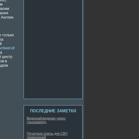
re),
им
своим
нания
 Англии.
е только
ра
й
chool of
ка
й центр
ом в
адом.
ПОСЛЕДНИЕ ЗАМЕТКИ
Видеонаблюдение через
глазокамеру
Печатные платы для СВЧ
применений