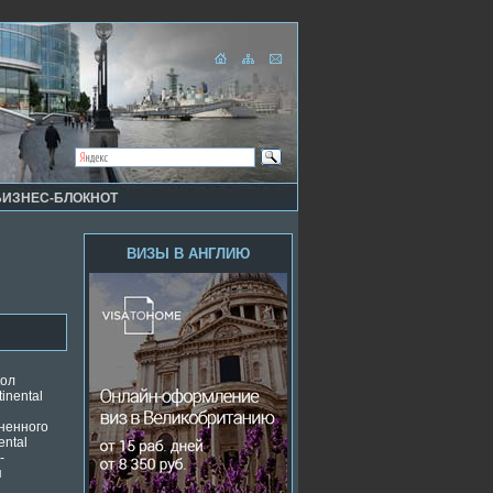
БИЗНЕС-БЛОКНОТ
ВИЗЫ В АНГЛИЮ
кол
inental
ненного
ental
-
я