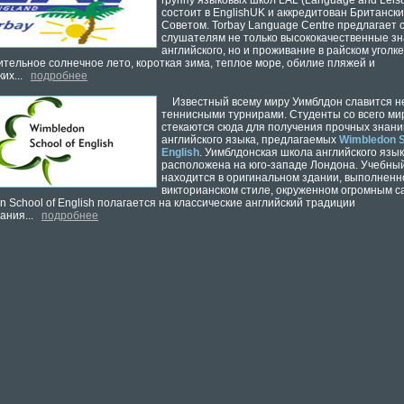
группу языковых школ LAL (Language and Leisu
состоит в EnglishUK и аккредитован Британск
Советом. Torbay Language Centre предлагает 
слушателям не только высококачественные з
английского, но и проживание в райском уголке
тельное солнечное лето, короткая зима, теплое море, обилие пляжей и
ких...
подробнее
Известный всему миру Уимблдон славится н
теннисными турнирами. Студенты со всего ми
стекаются сюда для получения прочных знани
английского языка, предлагаемых
Wimbledon S
English
. Уимблдонская школа английского язы
расположена на юго-западе Лондона. Учебны
находится в оригинальном здании, выполненн
викторианском стиле, окруженном огромным с
 School of English полагается на классические английский традиции
ания...
подробнее