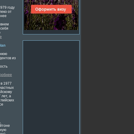
979 году
леко от
енее
овнем
 себя
е
е
lan
и
тнюю
дентов из
ность
робнее
 в 1977
 частных
ийскому
 лет, а
глийских
се
,
ейтоне
дную