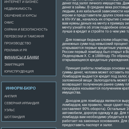
ИНТЕРНЕТ И БИЗНЕС
денег под залог личного имущества. Да
денег в займы. В средние века ростов
НЕДВИЖИМОСТЬ
людьми, в их кабальной зависимости н
игроки и представители других слоев 
ОБУЧЕНИЕ И КУРСЫ
в XIV-XV вв., началось их открытие с не
ОФИС
вам нужны деньги на мечту к примеру зи
мечту узнайте об этом подробное описа
ОХРАНА И БЕЗОПАСНОСТЬ
лучше в кредит и стройте то о чем уже т
ПЕРЕВОЗКИ И ТАМОЖНЯ
Для помощи бедным слоям общества,
ПРОИЗВОДСТВО
денежных сумм под невысокий процент и
открываются первые кредитные учрежде
РЕКЛАМА И PR
России первый ломбард был открыт в В
Леденцовым Х. С. в 1888году. По образц
ФИНАНСЫ И БАНКИ
открывающиеся кредитные учреждения
ЭМИГРАЦИЯ
Принцип работы ломбарда основан на
ЮРИСПРУДЕНЦИЯ
суммы денег, человек может оставить по
Ломбардом выдается кредит под залог, 
заложенной вещи. Залогодатель может в
возвращает полученную ранее сумму пл
ИНФОРМ-БЮРО
процедура называется получением крат
имущества.
АНГЛИЯ
Доходом для ломбарда являются выр
СЕВЕРНАЯ ИРЛАНДИЯ
ломбардов, как правило, чаще сдают п
составляют 90% оборота). Остальные 1
УЭЛЬС
автомобили, дорогую одежду и др. Для 
ломбарда вам необходимо убедиться в 
ШОТЛАНДИЯ
работает на законных основаниях. Для
предоставить паспорт и залог.