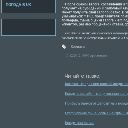
После оценки залога, составления и 
ПОГОДА В UK
получает на руки деньги и залоговый би
может получить свой залог обратно. В 
указываться: Ф.И.О. представителя лом
ломбарда, сумма оценки залога и его п
клиентом, размер процентной ставки, с
Все детали четко описываются в договор
соответствии с Федеральным законом «О 
Кредиты
15.12.2012, 4630 просмотров.
Читайте также:
Как взять кредит при плохой кредитн
Кредиты онлайн – кредитование завт
Прибыль банков от депозитных вклад
Оффшорные финансовые центры (ОФЦ)
Кредитная линия