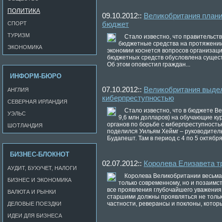
ПОЛИТИКА
09.10.2012::
Великобритания плани
бюджет
СПОРТ
ТУРИЗМ
Стало известно, что правительст
бюджетные средства на протяжении
ЭКОНОМИКА
экономии коснется вопросов организац
бюджетных средств обусловлена сущест
Об этом оповестил граждан...
ИНФОРМ-БЮРО
07.10.2012::
Великобритания выдел
АНГЛИЯ
киберпреступностью
СЕВЕРНАЯ ИРЛАНДИЯ
Стало известно, что в бюджете 
УЭЛЬС
9,6 млн долларов) на обучающие к
органов по борьбе с киберпреступност
ШОТЛАНДИЯ
поделился Уильям Хеймг – руководитель
Будапешт. Там в период с 4 по 5 октября.
БИЗНЕС-БЛОКНОТ
02.07.2012::
Королева Елизавета т
АУДИТ, БУХУЧЕТ, НАЛОГИ
Королева Великобритании весьма с
БИЗНЕС И ЭКОНОМИКА
только современному, но и позаимс
все проявления глубочайшего уважени
ВАЛЮТА И РЫНКИ
старшими должны проявляться не только
частности, реверансы и поклоны, которы
ДЕЛОВЫЕ ПОЕЗДКИ
ИДЕИ ДЛЯ БИЗНЕСА