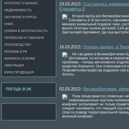
ИНТЕРНЕТ И БИЗНЕС
23.03.2012::
Состоялось очередное
Елизаветы II
НЕДВИЖИМОСТЬ
Второй месяц вся Великобритани
ОБУЧЕНИЕ И КУРСЫ
Елизаветы II. В частности, парлам
ОФИС
монарху уникальный подарок: окно, сос
вошло полторы тысячи деталей. Сей дар
ОХРАНА И БЕЗОПАСНОСТЬ
британский парламент, где она выступил
ПЕРЕВОЗКИ И ТАМОЖНЯ
ПРОИЗВОДСТВО
16.03.2012::
Лондон далеко, а Трур
РЕКЛАМА И PR
Не так давно в Великобритании б
Шотландии, по которому в скором в
ФИНАНСЫ И БАНКИ
проблема – теперь автономного отделен
ЭМИГРАЦИЯ
графство Корнуолл. Оно отказывается 
Покровителем графства издревле счита
ЮРИСПРУДЕНЦИЯ
богаты...
02.03.2012::
Великобритания, Арге
ПОГОДА В UK
Пока продолжается словесная «в
информационные порталы публикуют
конфликт затрагивает не только правите
следует напомнить, что текущий год от
спор по поводу территориальной прина
военный конфликт.