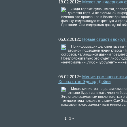
18.02.2012::
Может ли «ядерная» 
Люди теряют сумки, ключи, паспор
до флэш-карт. И не с обычной инфо
Именно это произошло в Великобритани
флэшку, содержащую секретную информ
Британии. Она содержала доклад об об
05.02.2012::
Новые страсти вокруг
По информации деловой газеты «
атомной подводной лодки класса «Т
островов, являющихся давним предмето
Предположительно это будет либо лодка
«неутомимый», либо «Турбулент» – «не
05.02.2012::
Министром энергетики
Хьюна стал Эдвард Дейви
Место министра по делам измене
отныне будет занимать член либер
Это стало возможным после того, как е
текущего года подал в отставку. Сам Эд
парламентского заместителя министра 
1
2
»