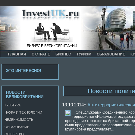
ГЛАВНАЯ
О СТРАНЕ
БИЗНЕС
ТУРИЗМ
ОБРАЗОВАНИЕ
КУ
ЭТО ИНТЕРЕСНО!
Новости полит
НОВОСТИ
ВЕЛИКОБРИТАНИИ
13.10.2014::
Антитеррористическая
КУЛЬТУРА
Спецслужбами Соединенного Коро
НАУКА И ТЕХНОЛОГИИ
террористов «Исламское государств
НЕДВИЖИМОСТЬ
проведение терактов на британской те
была предоставлена телерадиокомпани
ОБРАЗОВАНИЕ
группировка представляет...
ОБЩЕСТВО