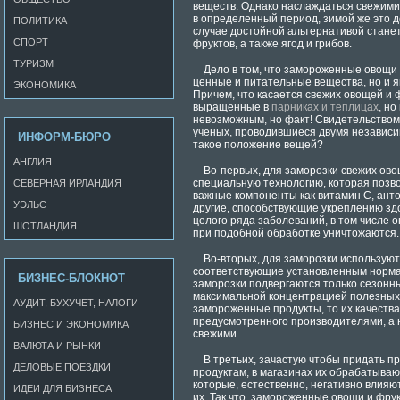
веществ. Однако наслаждаться свежими
в определенный период, зимой же это д
ПОЛИТИКА
случае достойной альтернативой стане
СПОРТ
фруктов, а также ягод и грибов.
ТУРИЗМ
Дело в том, что замороженные овощи 
ценные и питательные вещества, но и 
ЭКОНОМИКА
Причем, что касается свежих овощей и ф
выращенные в
парниках и теплицах
, но
невозможным, но факт! Свидетельством
ученых, проводившиеся двумя независи
ИНФОРМ-БЮРО
такое положение вещей?
АНГЛИЯ
Во-первых, для заморозки свежих ово
специальную технологию, которая позво
СЕВЕРНАЯ ИРЛАНДИЯ
важные компоненты как витамин С, ант
УЭЛЬС
другие, способствующие укреплению з
целого ряда заболеваний, в том числе о
ШОТЛАНДИЯ
при подобной обработке уничтожаются.
Во-вторых, для заморозки используют
соответствующие установленным норма
БИЗНЕС-БЛОКНОТ
заморозки подвергаются только сезонн
максимальной концентрацией полезных 
АУДИТ, БУХУЧЕТ, НАЛОГИ
замороженные продукты, то их качества 
предусмотренного производителями, а н
БИЗНЕС И ЭКОНОМИКА
свежими.
ВАЛЮТА И РЫНКИ
В третьих, зачастую чтобы придать 
ДЕЛОВЫЕ ПОЕЗДКИ
продуктам, в магазинах их обрабатыва
которые, естественно, негативно влияю
ИДЕИ ДЛЯ БИЗНЕСА
их. Так что, замороженные овощи и фру