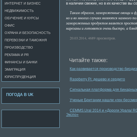
в наличии свежие, но в их качестве вы с
ИНТЕРНЕТ И БИЗНЕС
НЕДВИЖИМОСТЬ
Таким образом, замороженные овощи и фр
но и во многих случаях являются намного п
ОБУЧЕНИЕ И КУРСЫ
замороженных продуктов является простота
ОФИС
нарезаны и готовятся очень быстро, а блю
ОХРАНА И БЕЗОПАСНОСТЬ
20.03.2014, 4689 просмотров.
ПЕРЕВОЗКИ И ТАМОЖНЯ
ПРОИЗВОДСТВО
РЕКЛАМА И PR
Читайте также:
ФИНАНСЫ И БАНКИ
Как развивается производство биоди
ЭМИГРАЦИЯ
ЮРИСПРУДЕНЦИЯ
Raspberry Pi: дешево и сердито
Cигнальная платформа для бинарных
ПОГОДА В UK
Ученые Британии нашли «ген бессме
CEMMS.Ural 2014 и «Дороги Урала/ RC
Экспо»