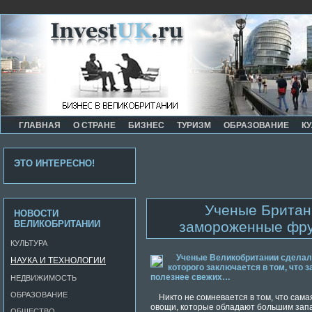
ГЛАВНАЯ
О СТРАНЕ
БИЗНЕС
ТУРИЗМ
ОБРАЗОВАНИЕ
КУ
ЭТО ИНТЕРЕСНО!
Ученые Британ
НОВОСТИ
ВЕЛИКОБРИТАНИИ
замороженные фру
КУЛЬТУРА
Ученые Великобритании сделал
НАУКА И ТЕХНОЛОГИИ
которого заключается в том, что
полезнее свежих…
НЕДВИЖИМОСТЬ
ОБРАЗОВАНИЕ
Никто не сомневается в том, что сам
овощи, которые обладают большим зап
ОБЩЕСТВО