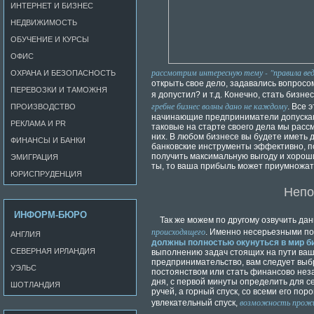
ИНТЕРНЕТ И БИЗНЕС
НЕДВИЖИМОСТЬ
ОБУЧЕНИЕ И КУРСЫ
ОФИС
рассмотрим интересную тему - "правила вед
ОХРАНА И БЕЗОПАСНОСТЬ
открыть свое дело, задавались вопросо
ПЕРЕВОЗКИ И ТАМОЖНЯ
я допустил? и т.д. Конечно, стать бизн
гребне бизнес волны дано не каждому
. Все 
ПРОИЗВОДСТВО
начинающие предприниматели допускают
РЕКЛАМА И PR
таковые на старте своего дела мы рас
них. В любом бизнесе вы будете иметь д
ФИНАНСЫ И БАНКИ
банковские инструменты эффективно, п
получить максимальную выгоду и хороши
ЭМИГРАЦИЯ
ты, то ваша прибыль может приумножат
ЮРИСПРУДЕНЦИЯ
Непо
ИНФОРМ-БЮРО
Так же можем по другому озвучить дан
происходящего
. Именно несерьезными по
АНГЛИЯ
должны полностью окунуться в мир би
СЕВЕРНАЯ ИРЛАНДИЯ
выполнению задач стоящих на пути ваш
предпринимательство, вам следует выбр
УЭЛЬС
постоянством или стать финансово нез
дня, с первой минуты определить для с
ШОТЛАНДИЯ
ручей, а горный спуск, со всеми его по
возможность прожи
увлекательный спуск,