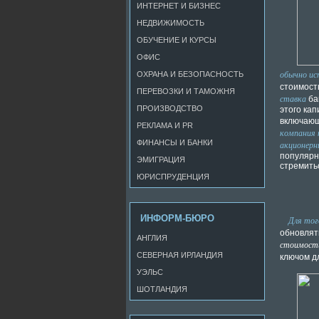
ИНТЕРНЕТ И БИЗНЕС
НЕДВИЖИМОСТЬ
ОБУЧЕНИЕ И КУРСЫ
ОФИС
обычно ис
ОХРАНА И БЕЗОПАСНОСТЬ
стоимост
ПЕРЕВОЗКИ И ТАМОЖНЯ
ставка
ба
ПРОИЗВОДСТВО
этого кап
включающ
РЕКЛАМА И PR
компания 
ФИНАНСЫ И БАНКИ
акционерн
популярн
ЭМИГРАЦИЯ
стремитьс
ЮРИСПРУДЕНЦИЯ
ИНФОРМ-БЮРО
Для тог
обновлят
АНГЛИЯ
стоимости
СЕВЕРНАЯ ИРЛАНДИЯ
ключом д
УЭЛЬС
ШОТЛАНДИЯ