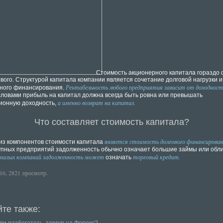
Стоимость акционерного капитала гораздо 
ового. Структурой капитала компании является сочетание долговой нагрузки и
Рентабельность любого предприятия зависит от доходнос
ного финансирования.
словами прибыль на капитал должна всегда быть ровна или превышать
а именно возврат на капитал.
ионную доходность,
Что составляет стоимость капитала?
является стоимость долгового финансирова
из компонентов стоимости капитала
упных предприятий задолженность обычно означает большие займы или обли
 малых компаний задолженность может
торговый кредит.
означать
16, 2821 просмотр.
те также: