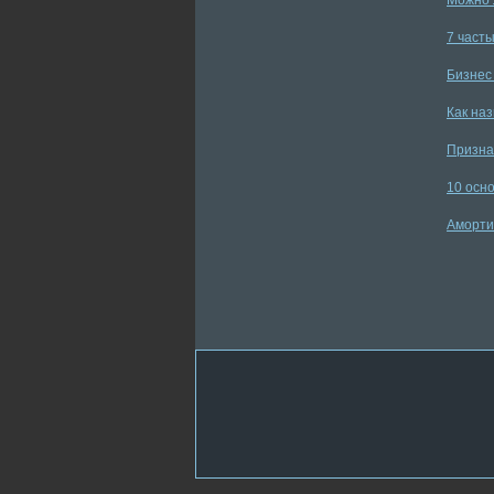
Можно 
7 часты
Бизнес 
Как наз
Признак
10 осн
Аморти