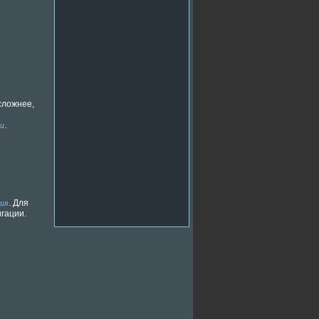
сложнее,
ти
.
ния
. Для
гации.