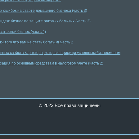
ли разбогатеть, торгуя на Форекс?
х ошибок на старте домашнего бизнеса (часть 3)
идея: бизнес по защите раковых больных (часть 2)
вать свой бизнес (часть 4)
и того что вам не стать богатым! Часть 2
овных свойств характера, которые присущи успешным бизнесменам
зация по основным средствам в налоговом учете (часть 2)
© 2023 Все права защищены