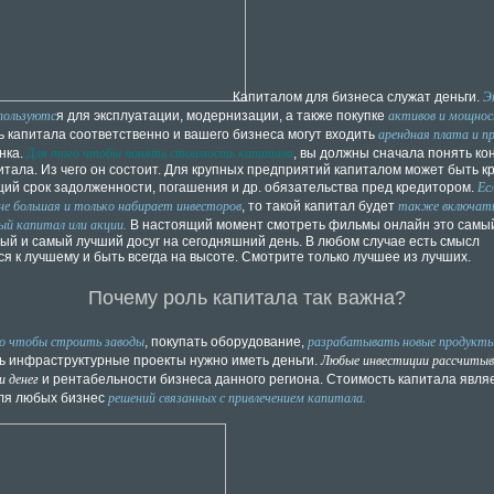
Эт
Капиталом для бизнеса служат деньги.
пользуютс
активов и мощно
я для эксплуатации, модернизации, а также покупке
арендная плата и п
ь капитала соответственно и вашего бизнеса могут входить
Для того чтобы понять стоимость капитала
нка.
, вы должны сначала понять к
итала. Из чего он состоит. Для крупных предприятий капиталом может быть к
Ес
ий срок задолженности, погашения и др. обязательства пред кредитором.
не большая и только набирает инвесторов
также включат
, то такой капитал будет
ый капитал или акции.
В настоящий момент смотреть фильмы онлайн это самы
ый и самый лучший досуг на сегодняшний день. В любом случае есть смысл
я к лучшему и быть всегда на высоте. Смотрите только лучшее из лучших.
Почему роль капитала так важна?
о чтобы строить заводы
разрабатывать новые продукт
, покупать оборудование,
Любые инвестиции рассчитыв
ь инфраструктурные проекты нужно иметь деньги.
 денег
и рентабельности бизнеса данного региона. Стоимость капитала явля
решений связанных с привлечением капитала.
ля любых бизнес