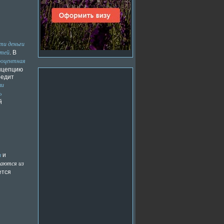
и деньги
стей
. В
роцентная
онцепцию
редит
ли
ь
й
ы
и
аются из
ется