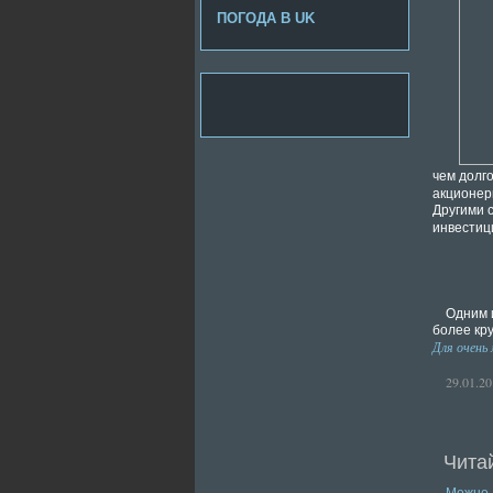
ПОГОДА В UK
чем долг
акционер
Другими 
инвестиц
Одним 
более кр
Для очень
29.01.20
Читай