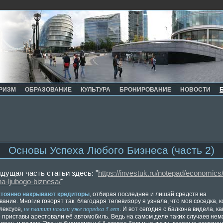
РИЗМ
ОБРАЗОВАНИЕ
КУЛЬТУРА
БРОНИРОВАНИЕ
НОВОСТИ
Основы Успеха Любого Бизнеса (часть 2)
дущая часть статьи здесь: "
https://investuk.ru/notepad/economics
a-ljubogo-biznesa/
"
стоянно накрывают кредиторы
, отбирая последнее и лишай средств на
ание. Многие говорят так: благодаря телевизору я узнала, что моя соседка, 
не платит налоги уже порядка 5 лет
лексусе,
. И вот сегодня с балкона видела, ка
 приставы арестовали её автомобиль. Ведь на самом деле таких случаев нема