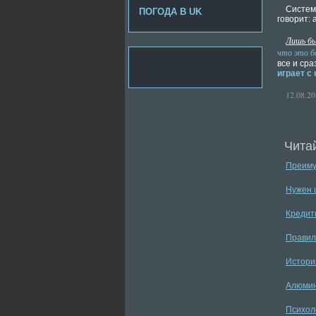
Система
ПОГОДА В UK
говорит: 
Лишь бы
что это б
все и сра
играет с
12.08.20
Читай
Преиму
Нужен 
Кредитн
Правил
История
Алюмин
Психол