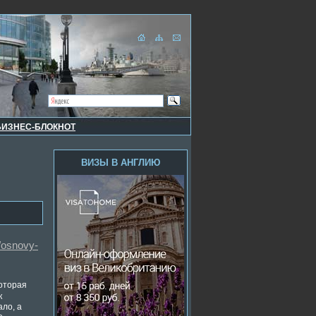
БИЗНЕС-БЛОКНОТ
ВИЗЫ В АНГЛИЮ
/osnovy-
которая
к
ло, а