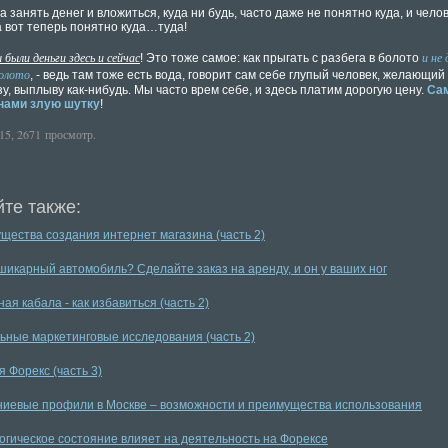
 занять денег и вложиться, куда ни будь, часто даже не понятно куда, и чело
а вот теперь понятно куда…туда!
 были деньги здесь и сейчас
и не
! Это тоже самое: как прыгать с разбега в болото
олото
, - ведь там тоже есть вода, говорит сам себе глупый человек, желающий
зу, выплыву как-нибудь. Мы часто врем себе, и здесь платим дорогую цену.
Са
 нами злую шутку
!
15, 2671 просмотр.
те также:
щества создания интернет магазина (часть 2)
шикарный автомобиль? Сделайте заказ на аренду, и он у ваших ног
ая кабала - как избавиться (часть 2)
ьные маркетинговые исследования (часть 2)
 Форекс (часть 3)
иевые профили в Москве – возможности и преимущества использования
огическое состояние влияет на деятельность на Форексе