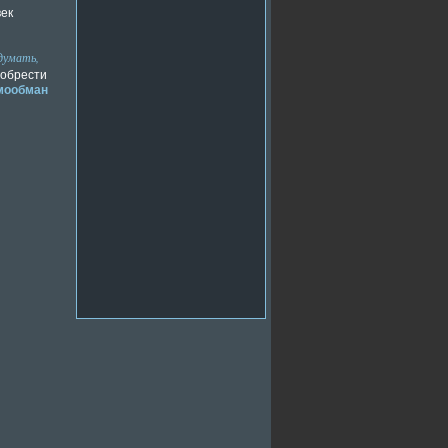
век
 думать,
 обрести
мообман