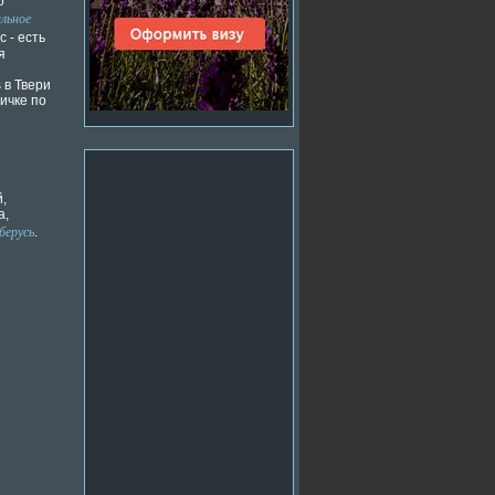
о
льное
с - есть
я
 в Твери
ичке по
,
а,
берусь
.