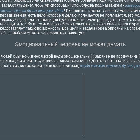
плошь и рядом. Это не бизнесмены! А скорее больные люди, которые отчаянн
эмоциона
 заработать денег, любыми способами! Это болезнь под названием -
рование себя как бизнесмена уже сейчас
! Их понятия таковы: главное у меня сейча
 передвижения, есть дело которое я делаю, получается не получается, это мо
 возьму еще кредит а там видно будет как и что. Если речь идет о том что нам
о защитить себя в тех или иных обстоятельствах, то союз спасателей rsspas
предоставляет такую возможность. Все цели и задачи союза описаны на стран
Вы без проблем можете ознакомиться - советую.
Эмоциональный человек не может думать
х людей обычно бизнес чистой воды эмоциональный! Заранее не продуманный
ие плана действий, отсутствие анализа возможных убытков, без анализа рынк
а куда неважно там по ходу дела раз
проста в использовании: Главное вложиться,